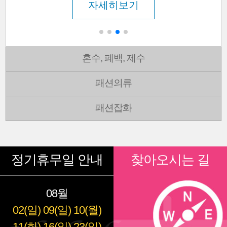
자세히보기
혼수, 폐백, 제수
패션의류
패션잡화
정기휴무일 안내
찾아오시는 길
08월
02(일)
09(일)
10(월)