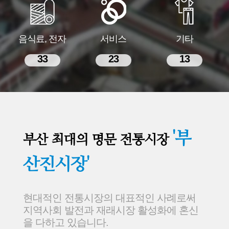
음식료, 전자
서비스
기타
33
23
13
'부
부산 최대의 명문 전통시장
산진시장'
현대적인 전통시장의 대표적인 사례로써
지역사회 발전과 재래시장 활성화에 혼신
을 다하고 있습니다.