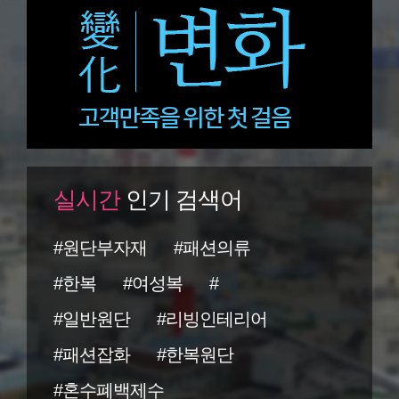
실시간
인기 검색어
#원단부자재
#패션의류
#한복
#여성복
#
#일반원단
#리빙인테리어
#패션잡화
#한복원단
#혼수폐백제수