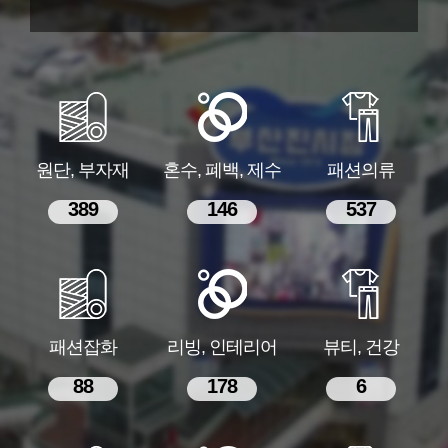
원단, 부자재
혼수, 폐백, 제수
패션의류
389
146
537
패션잡화
리빙, 인테리어
뷰티, 건강
88
178
6