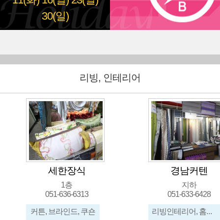
11(화)
16(일)
23(일)
30(일)
리빙, 인테리어
세한장식
경남커텐
1층
지하
051-636-6313
051-633-6428
커튼, 브라인드, 쿠숀
리빙인테리어, 홈데코, 커튼, 블라인드, 우드, 롤스크린, 암실커텐, 망석