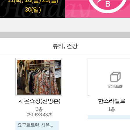
11(화)
16(일)
23(일)
30(일)
뷰티, 건강
시온쇼핑(신앙촌)
한스라벨르
3층
1층
051-633-4379
요구르트런, 시온식품, 신앙촌생명물간장, 이불