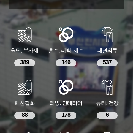
원단, 부자재
혼수, 폐백, 제수
패션의류
389
146
537
패션잡화
리빙, 인테리어
뷰티, 건강
88
178
6