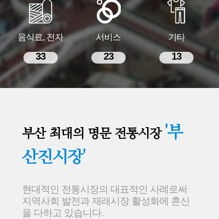
음식료, 전자
서비스
기타
33
23
13
'부
부산 최대의 명문 전통시장
산진시장'
현대적인 전통시장의 대표적인 사례로써
지역사회 발전과 재래시장 활성화에 혼신
을 다하고 있습니다.