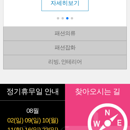
자세히보기
패션의류
패션잡화
리빙, 인테리어
정기휴무일 안내
찾아오시는 길
08월
02(일)
09(일)
10(월)