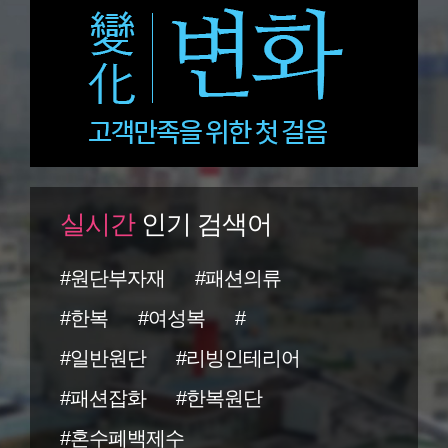
실시간
인기 검색어
#원단부자재
#패션의류
#한복
#여성복
#
#일반원단
#리빙인테리어
#패션잡화
#한복원단
#혼수폐백제수