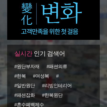
실시간
인기 검색어
#원단부자재
#패션의류
#한복
#여성복
#
#일반원단
#리빙인테리어
#패션잡화
#한복원단
#혼수폐백제수