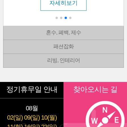
자세히보기
혼수, 폐백, 제수
패션잡화
리빙, 인테리어
정기휴무일 안내
찾아오시는 길
08월
02(일)
09(일)
10(월)