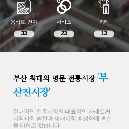
음식료, 전자
서비스
기타
33
23
13
'부
부산 최대의 명문 전통시장
산진시장'
현대적인 전통시장의 대표적인 사례로써
지역사회 발전과 재래시장 활성화에 혼신
을 다하고 있습니다.