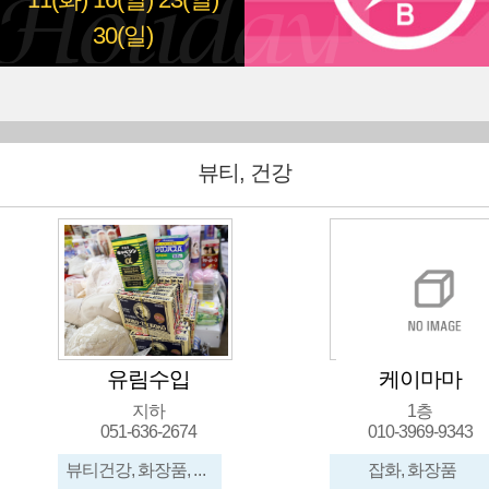
11(화)
16(일)
23(일)
30(일)
뷰티, 건강
유림수입
케이마마
지하
1층
051-636-2674
010-3969-9343
뷰티건강, 화장품, 신발, 가방, 메리야스, 수입잡화
잡화, 화장품