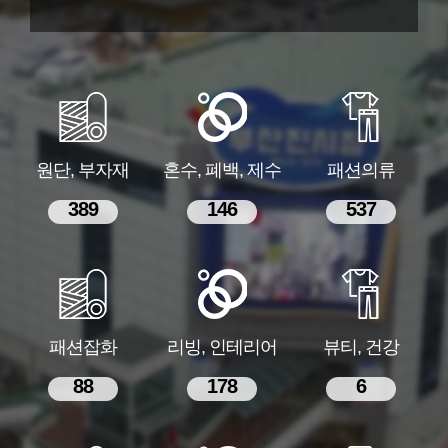
원단, 부자재
혼수, 폐백, 제수
패션의류
389
146
537
패션잡화
리빙, 인테리어
뷰티, 건강
88
178
6