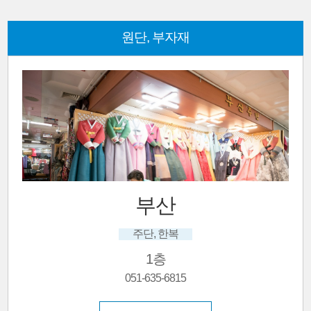
원단, 부자재
부산
주단, 한복
1층
051-635-6815