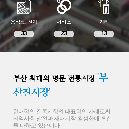
음식료, 전자
서비스
기타
33
23
13
'부
부산 최대의 명문 전통시장
산진시장'
현대적인 전통시장의 대표적인 사례로써
지역사회 발전과 재래시장 활성화에 혼신
을 다하고 있습니다.