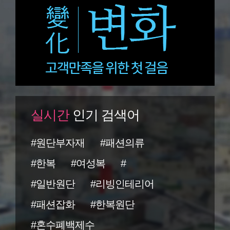
실시간
인기 검색어
#원단부자재
#패션의류
#한복
#여성복
#
#일반원단
#리빙인테리어
#패션잡화
#한복원단
#혼수폐백제수