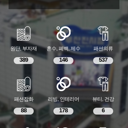
원단, 부자재
혼수, 폐백, 제수
패션의류
389
146
537
패션잡화
리빙, 인테리어
뷰티, 건강
88
178
6