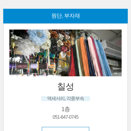
원단, 부자재
칠성
액세서리, 각종부속
1층
051-647-0745