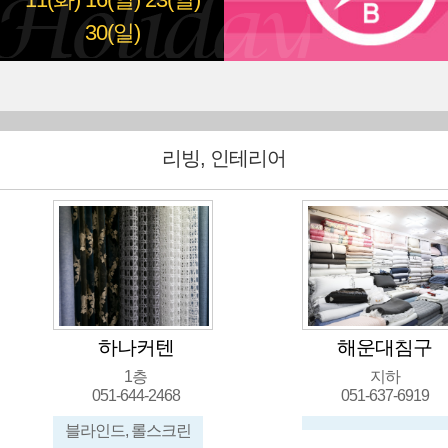
11(화)
16(일)
23(일)
30(일)
리빙, 인테리어
하나커텐
해운대침구
1층
지하
051-644-2468
051-637-6919
블라인드, 롤스크린