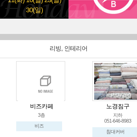
11(화)
16(일)
23(일)
30(일)
리빙, 인테리어
비즈카페
노경침구
3층
지하
051-646-8983
비즈
침대커버