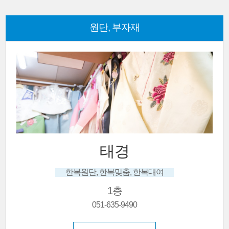
원단, 부자재
태경
한복원단, 한복맞춤, 한복대여
1층
051-635-9490