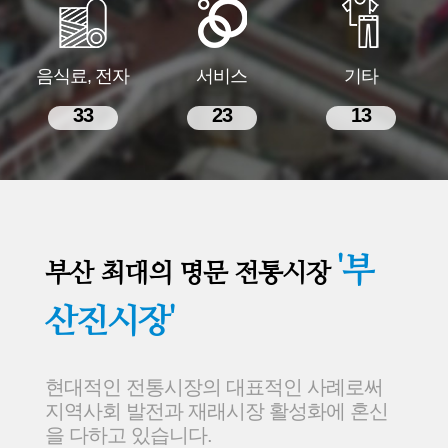
음식료, 전자
서비스
기타
33
23
13
'부
부산 최대의 명문 전통시장
산진시장'
현대적인 전통시장의 대표적인 사례로써
지역사회 발전과 재래시장 활성화에 혼신
을 다하고 있습니다.