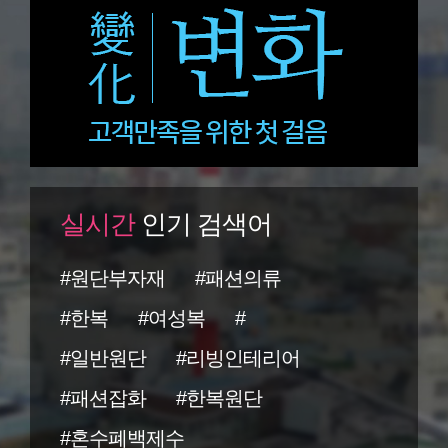
실시간
인기 검색어
#원단부자재
#패션의류
#한복
#여성복
#
#일반원단
#리빙인테리어
#패션잡화
#한복원단
#혼수폐백제수