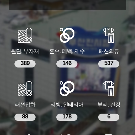
원단, 부자재
혼수, 폐백, 제수
패션의류
389
146
537
패션잡화
리빙, 인테리어
뷰티, 건강
88
178
6