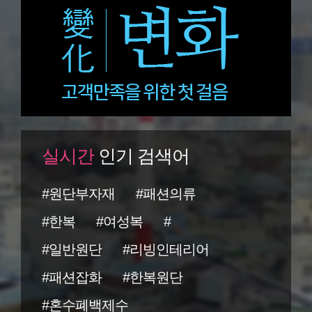
실시간
인기 검색어
#원단부자재
#패션의류
#한복
#여성복
#
#일반원단
#리빙인테리어
#패션잡화
#한복원단
#혼수폐백제수