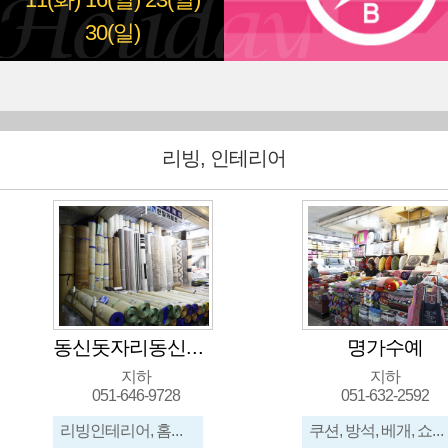
11(화)
16(일)
23(일)
30(일)
리빙, 인테리어
동신돗자리동신카페트
명가수예
지하
지하
051-646-9728
051-632-2592
리빙인테리어, 홈데코, 카페트, 러그, 한일카페트, 거실카페트, 왕돗자리, 여름카페트
쿠션, 방석, 베개, 쇼파패드, 예단용품, 사성보, 기러기, 반짇고리