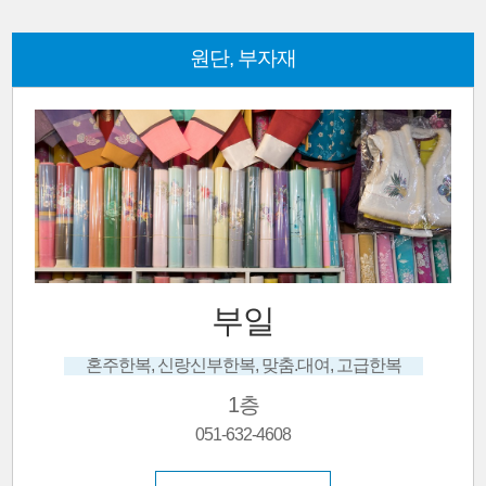
원단, 부자재
부일
혼주한복, 신랑신부한복, 맞춤.대여, 고급한복
1층
051-632-4608