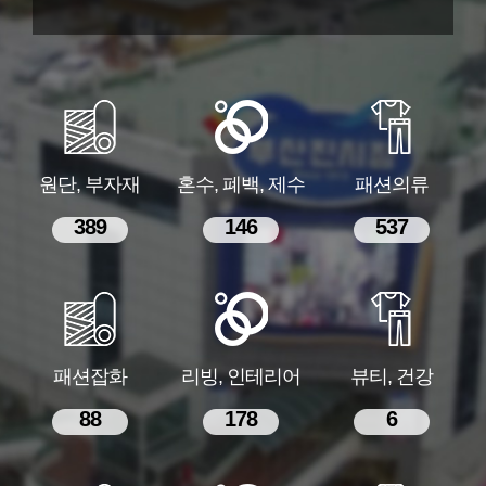
원단, 부자재
혼수, 폐백, 제수
패션의류
389
146
537
패션잡화
리빙, 인테리어
뷰티, 건강
88
178
6