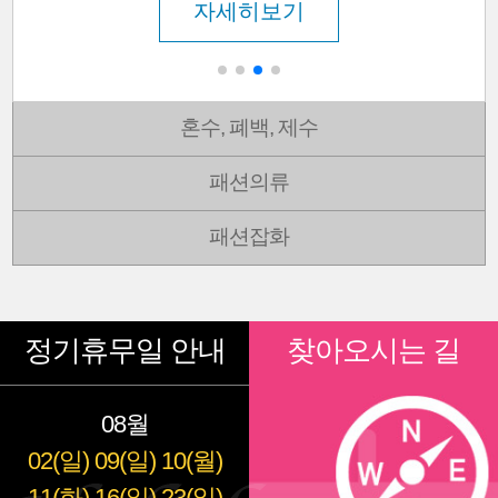
자세히보기
혼수, 폐백, 제수
패션의류
패션잡화
정기휴무일 안내
찾아오시는 길
08월
02(일)
09(일)
10(월)