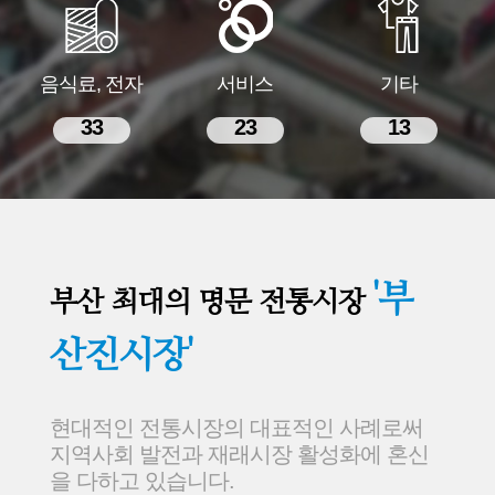
음식료, 전자
서비스
기타
33
23
13
'부
부산 최대의 명문 전통시장
산진시장'
현대적인 전통시장의 대표적인 사례로써
지역사회 발전과 재래시장 활성화에 혼신
을 다하고 있습니다.