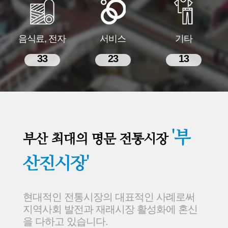
음식료, 전자
서비스
기타
33
23
13
'부
부산 최대의 명문 전통시장
산진시장'
현대적인 전통시장의 대표적인 사례로써
지역사회 발전과 재래시장 활성화에 혼신
을 다하고 있습니다.