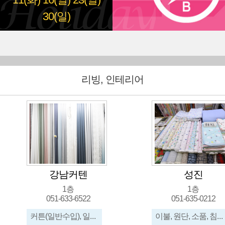
11(화)
16(일)
23(일)
30(일)
리빙, 인테리어
강남커텐
성진
1층
1층
051-633-6522
051-635-0212
커튼(일반수입), 일반원단,수입원단, 침구제작, 사무실콤비브라인드, 콤비브라인드, 우드, 쿠션,의자...
이불, 원단, 소품, 침구, 맞춤이불