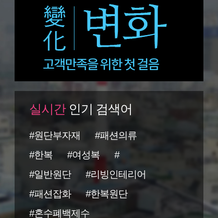
실시간
인기 검색어
#원단부자재
#패션의류
#한복
#여성복
#
#일반원단
#리빙인테리어
#패션잡화
#한복원단
#혼수폐백제수