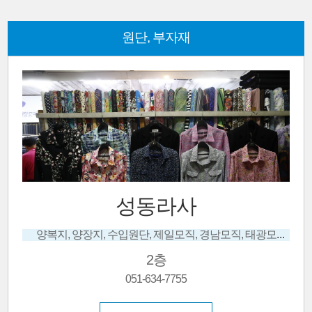
원단, 부자재
성동라사
양복지, 양장지, 수입원단, 제일모직, 경남모직, 태광모직, 양복마춤전문점
2층
051-634-7755