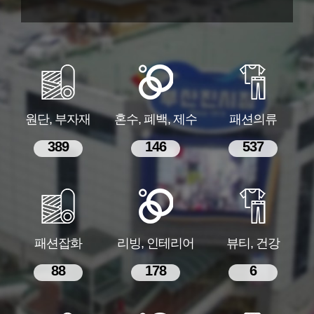
원단, 부자재
혼수, 폐백, 제수
패션의류
389
146
537
패션잡화
리빙, 인테리어
뷰티, 건강
88
178
6