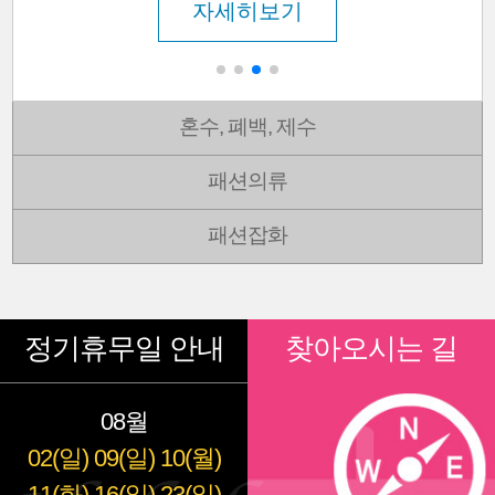
자세히보기
혼수, 폐백, 제수
패션의류
패션잡화
정기휴무일 안내
찾아오시는 길
08월
02(일)
09(일)
10(월)