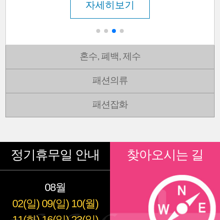
자세히보기
혼수, 폐백, 제수
패션의류
패션잡화
정기휴무일 안내
찾아오시는 길
08월
02(일)
09(일)
10(월)