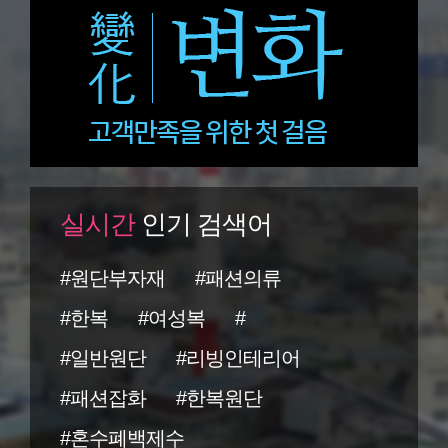
실시간
인기 검색어
#원단부자재
#패션의류
#한복
#여성복
#
#일반원단
#리빙인테리어
#패션잡화
#한복원단
#혼수폐백제수