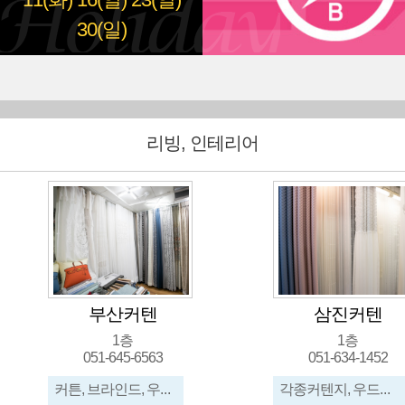
11(화)
16(일)
23(일)
30(일)
리빙, 인테리어
삼진커텐
현대그릇
1층
지하
051-634-1452
051-631-162
각종커텐지, 우드블라인드, 롤스크린, 콤비블라인드, 트리플, 버티칼, 허니콤
혼수그릇일체, 제기,제상, 수입그릇일체,