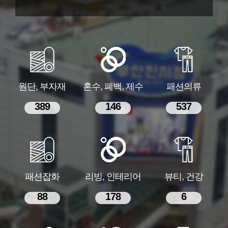
원단, 부자재
혼수, 폐백, 제수
패션의류
389
146
537
패션잡화
리빙, 인테리어
뷰티, 건강
88
178
6