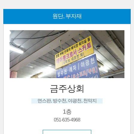
원단, 부자재
(진주)남강상회
한복원단, 한복맞춤, 한복대여, 혼주한복
1층
051-636-1911