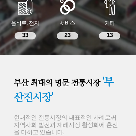
음식료, 전자
서비스
기타
33
23
13
'부
부산 최대의 명문 전통시장
산진시장'
현대적인 전통시장의 대표적인 사례로써
지역사회 발전과 재래시장 활성화에 혼신
을 다하고 있습니다.