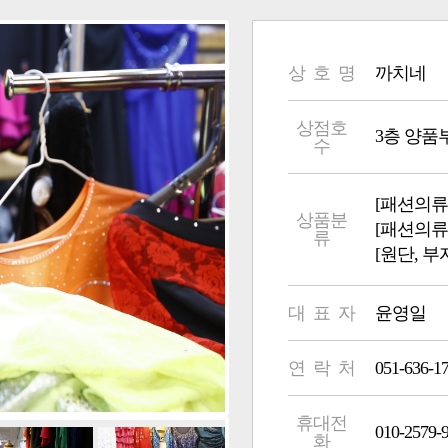
상 호 명
까치네
상점호
3층 양품부 11
수
[패션의류
상품분
[패션의류
류
[원단, 
대 표 자
윤영일
연 락 처
051-636-1
휴대전
010-2579-
화