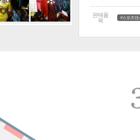
판매품
#스포츠댄
목