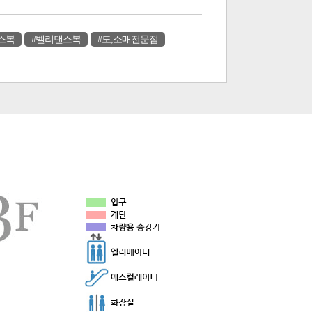
스복
#벨리댄스복
#도,소매전문점