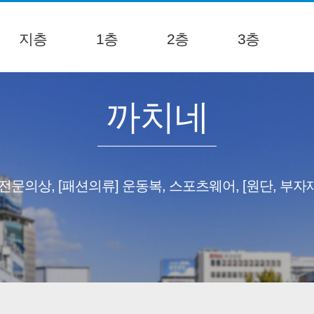
지층
1층
2층
3층
까치네
 전문의상, [패션의류] 운동복, 스포츠웨어, [원단, 부자