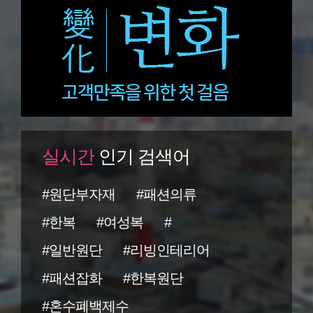
실시간
인기 검색어
#원단부자재
#패션의류
#한복
#여성복
#
#일반원단
#리빙인테리어
#패션잡화
#한복원단
#혼수폐백제수