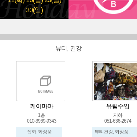
11(화)
16(일)
23(일)
30(일)
뷰티, 건강
유림수입
셀비아
지하
3층
051-636-2674
뷰티건강, 화장품, 신발, 가방, 메리야스, 수입잡화