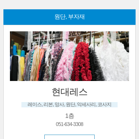
원단, 부자재
신반주단
혼주한복, 신랑신부한복, 맞춤.대여, 고급한복
1층
051-634-6334