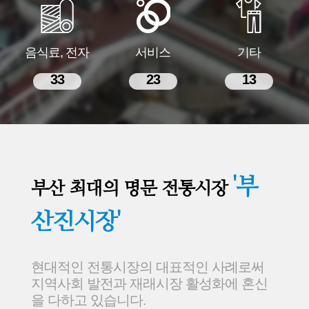
음식료, 전자
서비스
기타
33
23
13
'부
부산 최대의 명문 전통시장
산진시장'
현대적인 전통시장의 대표적인 사례로써
지역사회 발전과 재래시장 활성화에 혼신
을 다하고 있습니다.