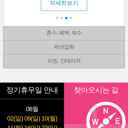
자세히보기
혼수, 폐백, 제수
패션잡화
리빙, 인테리어
정기휴무일 안내
찾아오시는 길
08월
02(일)
09(일)
10(월)