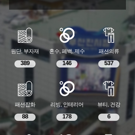
원단, 부자재
혼수, 폐백, 제수
패션의류
389
146
537
패션잡화
리빙, 인테리어
뷰티, 건강
88
178
6