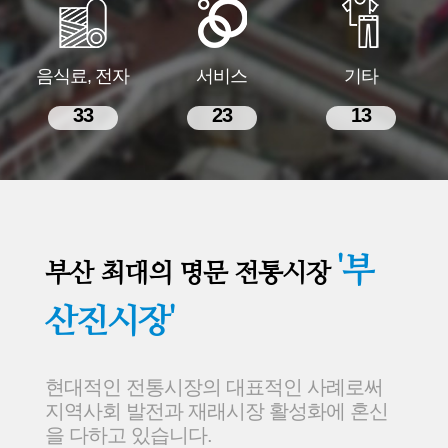
음식료, 전자
서비스
기타
33
23
13
'부
부산 최대의 명문 전통시장
산진시장'
현대적인 전통시장의 대표적인 사례로써
지역사회 발전과 재래시장 활성화에 혼신
을 다하고 있습니다.