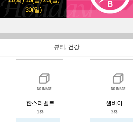
11(화)
16(일)
23(일)
30(일)
뷰티, 건강
한스라벨르
셀비아
1층
3층