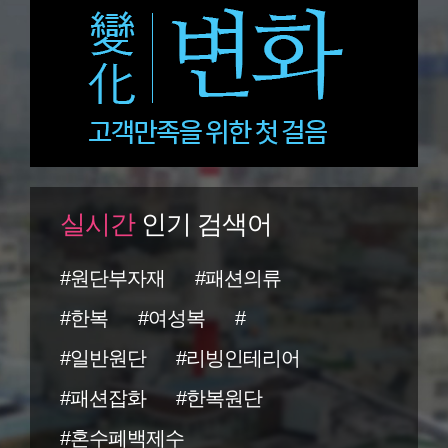
실시간
인기 검색어
#원단부자재
#패션의류
#한복
#여성복
#
#일반원단
#리빙인테리어
#패션잡화
#한복원단
#혼수폐백제수