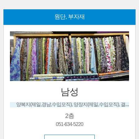
원단, 부자재
안동상회
양복지(제일,경남,수입모직), 양장지(제일,수입모직), 결혼예복전문, 각종단체복맞춤
한복원단
1층
051-646-5232