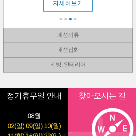
자세히보기
패션의류
패션잡화
리빙, 인테리어
정기휴무일 안내
찾아오시는 길
08월
02(일)
09(일)
10(월)