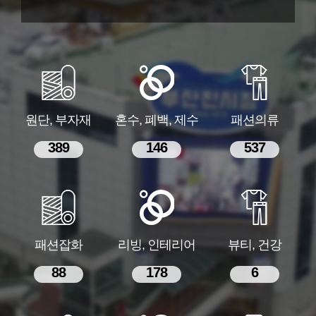
원단, 부자재
혼수, 폐백, 제수
패션의류
389
146
537
패션잡화
리빙, 인테리어
뷰티, 건강
88
178
6