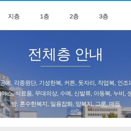
지층
1층
2층
3층
전체층 안내
공예, 각종원단, 기성한복, 커튼, 돗자리, 작업복, 인조피
야스, 식료품, 무대의상, 수예, 신발류, 아동복, 누비, 생
방, 혼수한복지, 일용잡화, 양복지, 그릇, 매듭