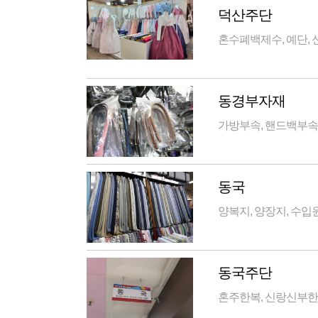
덕산주단
혼수폐백제수, 예단, 
동경부자재
가방부속, 핸드백부속(
동국
양복지, 양장지, 수입
동국주단
혼주한복, 신랑신부한복