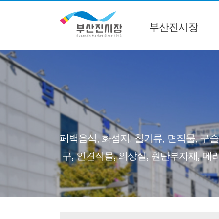
부산진시장
페백음식, 화섬지, 칠기류, 면직물, 구슬
구, 인견직물, 의상실, 원단부자재, 메리