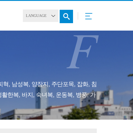
F
혁, 남성복, 양장지, 주단포목, 잡화, 침
활한복, 바지, 숙녀복, 운동복, 병풍, 가