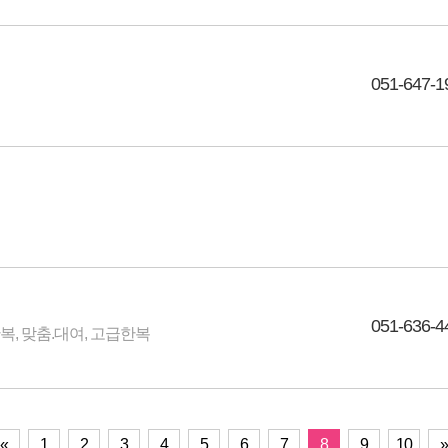
051-647-1
051-636-4
, 맞춤.대여, 고급한복
«
1
2
3
4
5
6
7
8
9
10
»