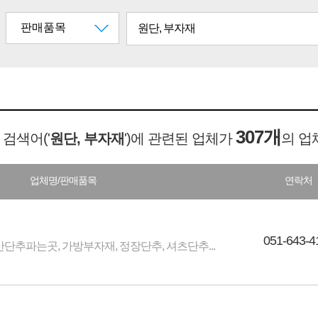
307개
 검색어('
원단, 부자재
')에 관련된 업체가
의 업
업체명/판매품목
연락처
051-643-4
산단추파는곳, 가방부자재, 정장단추, 셔츠단추...