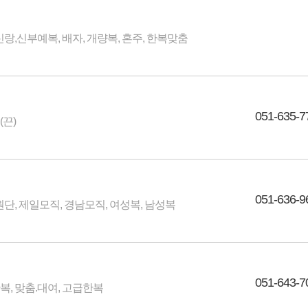
신랑,신부예복, 배자, 개량복, 혼주, 한복맞춤
051-635-7
끈)
051-636-9
원단, 제일모직, 경남모직, 여성복, 남성복
051-643-7
, 맞춤.대여, 고급한복