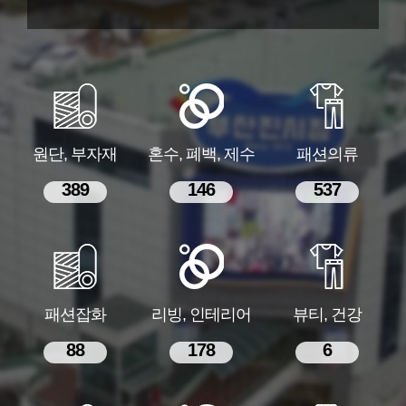
원단, 부자재
혼수, 폐백, 제수
패션의류
389
146
537
패션잡화
리빙, 인테리어
뷰티, 건강
88
178
6