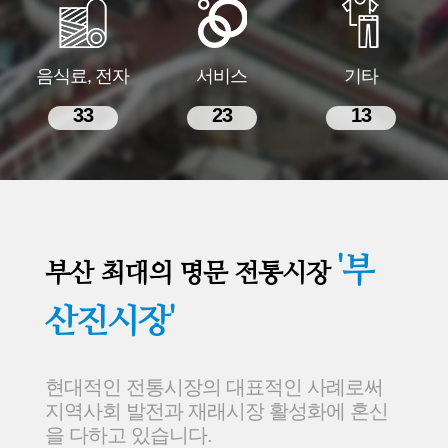
음식료, 전자
서비스
기타
33
23
13
'부
부산 최대의 명문 전통시장
산진시장'
현대적인 전통시장의 대표적인 사례로써
지역사회 발전과 재래시장 활성화에 혼신
을 다하고 있습니다.