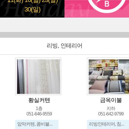
11(화)
16(일)
23(일)
30(일)
리빙, 인테리어
황실커텐
금옥이불
1층
지하
051-646-9559
051-642-9799
암막커텐, 콤비블라인드, 각종커텐, 트리플, 허나콤
리빙인테리어, 침구, 카페트, 출산용품, 유아이불, 중아용침구세트, 맞춤전문