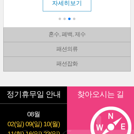
자세히보기
혼수, 폐백, 제수
패션의류
패션잡화
정기휴무일 안내
찾아오시는 길
08월
02(일)
09(일)
10(월)