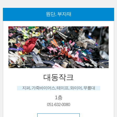
원단, 부자재
대동작크
지퍼, 가죽바이어스, 테이프, 와이어, 무릎대
1층
051-632-0080