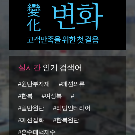
실시간
인기 검색어
#원단부자재
#패션의류
#한복
#여성복
#
#일반원단
#리빙인테리어
#패션잡화
#한복원단
#혼수폐백제수