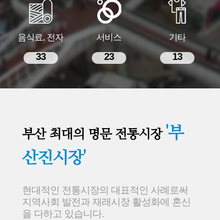
음식료, 전자
서비스
기타
33
23
13
'부
부산 최대의 명문 전통시장
산진시장'
현대적인 전통시장의 대표적인 사례로써
지역사회 발전과 재래시장 활성화에 혼신
을 다하고 있습니다.