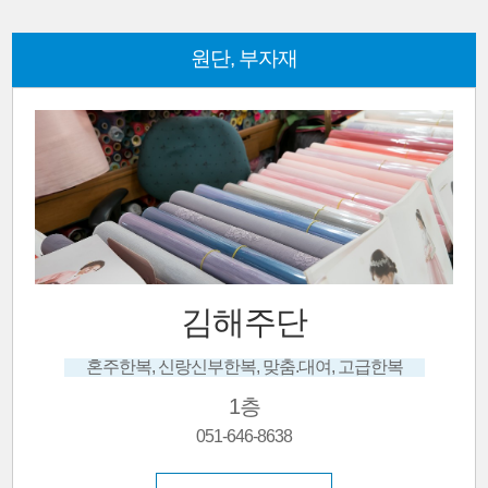
원단, 부자재
해주단
비즈
한복, 맞춤.대여, 고급한복
1층
1-646-8638
051-63