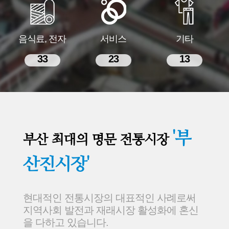
음식료, 전자
서비스
기타
33
23
13
'부
부산 최대의 명문 전통시장
산진시장'
현대적인 전통시장의 대표적인 사례로써
지역사회 발전과 재래시장 활성화에 혼신
을 다하고 있습니다.