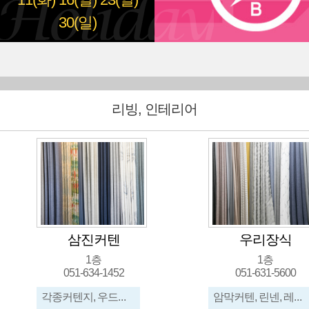
11(화)
16(일)
23(일)
30(일)
리빙, 인테리어
우리장식
고
1층
2
051-631-5600
051-
콤비블라인드, 트리플, 버티칼, 허니콤
암막커텐, 린넨, 레이스, 콤비블라인드, 우드