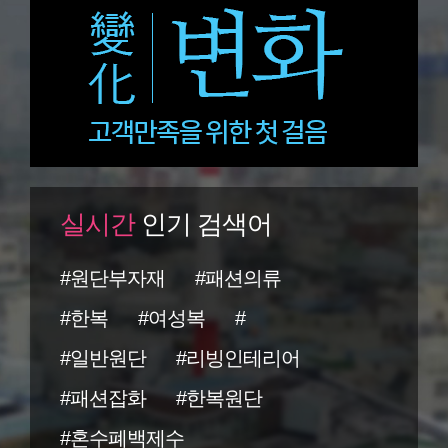
실시간
인기 검색어
#원단부자재
#패션의류
#한복
#여성복
#
#일반원단
#리빙인테리어
#패션잡화
#한복원단
#혼수폐백제수