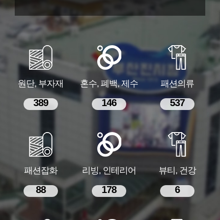
원단, 부자재
혼수, 폐백, 제수
패션의류
389
146
537
패션잡화
리빙, 인테리어
뷰티, 건강
88
178
6