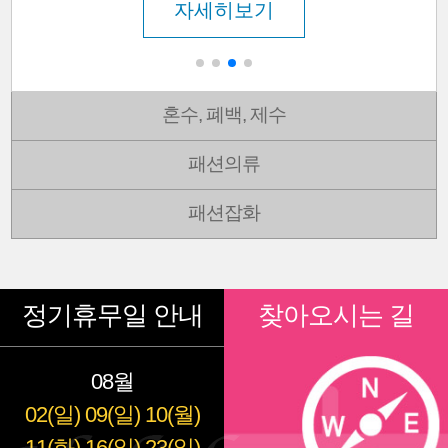
혼수, 폐백, 제수
패션의류
패션잡화
정기휴무일 안내
찾아오시는 길
08월
02(일)
09(일)
10(월)