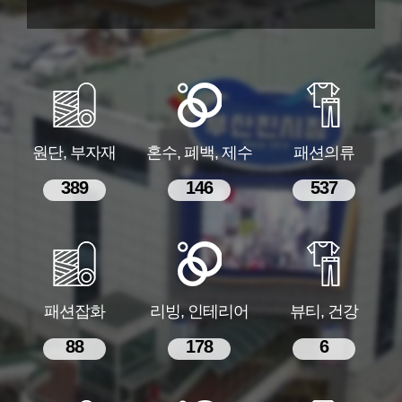
원단, 부자재
혼수, 폐백, 제수
패션의류
389
146
537
패션잡화
리빙, 인테리어
뷰티, 건강
88
178
6