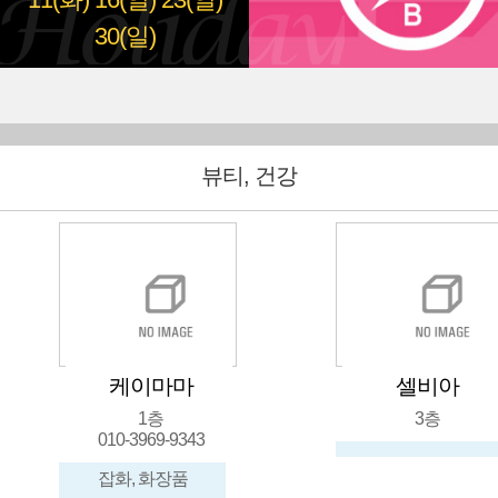
11(화)
16(일)
23(일)
30(일)
뷰티, 건강
케이마마
셀비아
1층
3층
010-3969-9343
잡화, 화장품