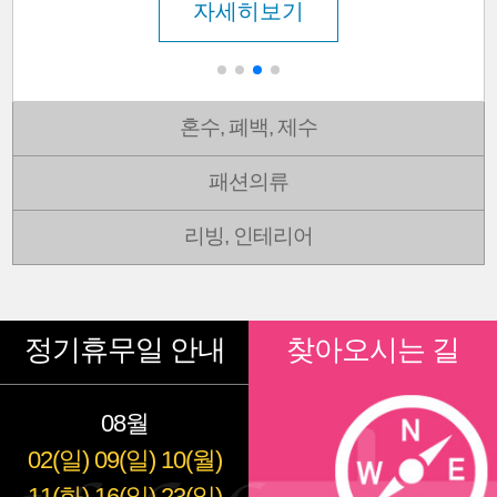
자세히보기
혼수, 폐백, 제수
패션의류
리빙, 인테리어
정기휴무일 안내
찾아오시는 길
08월
02(일)
09(일)
10(월)