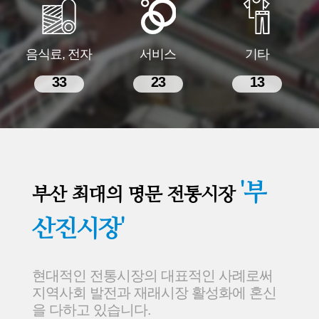
음식료, 전자
서비스
기타
33
23
13
'부
부산 최대의 명문 전통시장
산진시장'
현대적인 전통시장의 대표적인 사례로써
지역사회 발전과 재래시장 활성화에 혼신
을 다하고 있습니다.