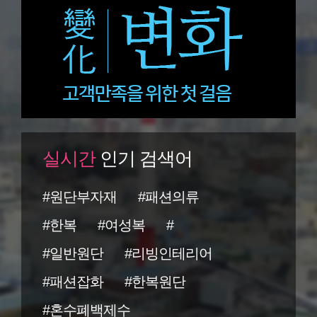
실시간
인기 검색어
#원단부자재
#패션의류
#한복
#여성복
#
#일반원단
#리빙인테리어
#패션잡화
#한복원단
#혼수폐백제수