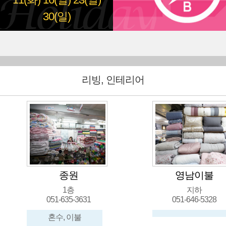
11(화)
16(일)
23(일)
30(일)
리빙, 인테리어
종원
영남이불
1층
지하
051-635-3631
051-646-5328
혼수, 이불