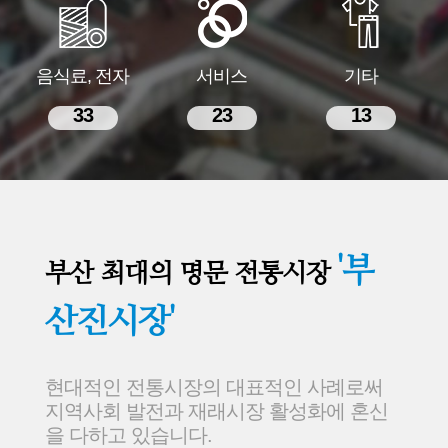
음식료, 전자
서비스
기타
33
23
13
'부
부산 최대의 명문 전통시장
산진시장'
현대적인 전통시장의 대표적인 사례로써
지역사회 발전과 재래시장 활성화에 혼신
을 다하고 있습니다.