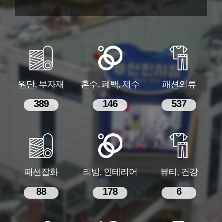
원단, 부자재
혼수, 폐백, 제수
패션의류
389
146
537
패션잡화
리빙, 인테리어
뷰티, 건강
88
178
6