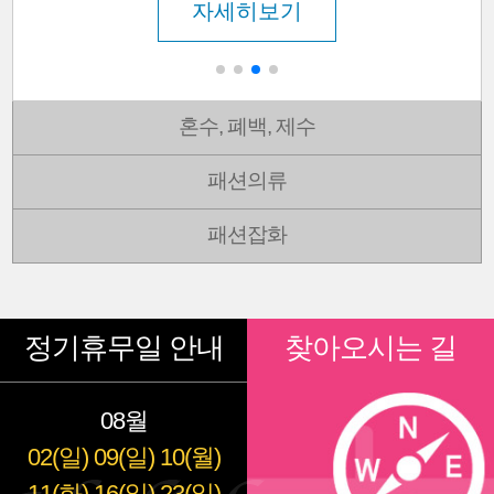
자세히보기
혼수, 폐백, 제수
패션의류
패션잡화
정기휴무일 안내
찾아오시는 길
08월
02(일)
09(일)
10(월)