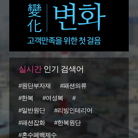
실시간
인기 검색어
#원단부자재
#패션의류
#한복
#여성복
#
#일반원단
#리빙인테리어
#패션잡화
#한복원단
#혼수폐백제수