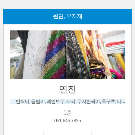
원단, 부자재
연진
반짝이, 곰털이, 레인보우, 사각, 무지반짝이, 후꾸루, 나염지
1층
051-646-7835