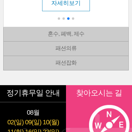
자세히보기
혼수, 폐백, 제수
패션의류
패션잡화
정기휴무일 안내
찾아오시는 길
08월
02(일)
09(일)
10(월)