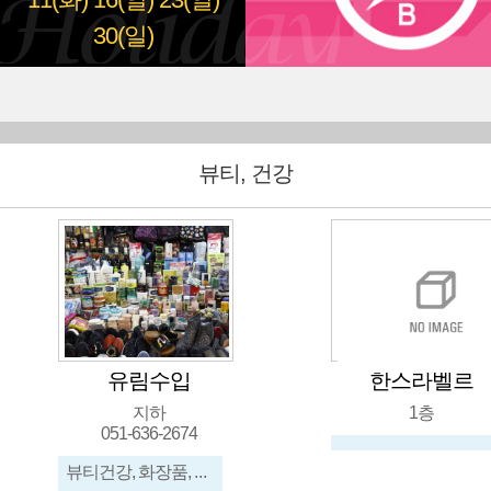
11(화)
16(일)
23(일)
30(일)
뷰티, 건강
유림수입
한스라벨르
지하
1층
051-636-2674
뷰티건강, 화장품, 신발, 가방, 메리야스, 수입잡화