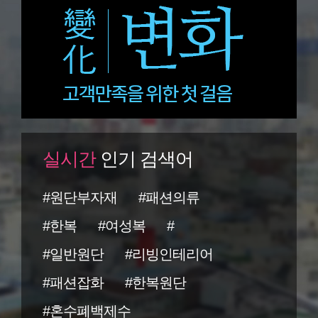
실시간
인기 검색어
#원단부자재
#패션의류
#한복
#여성복
#
#일반원단
#리빙인테리어
#패션잡화
#한복원단
#혼수폐백제수