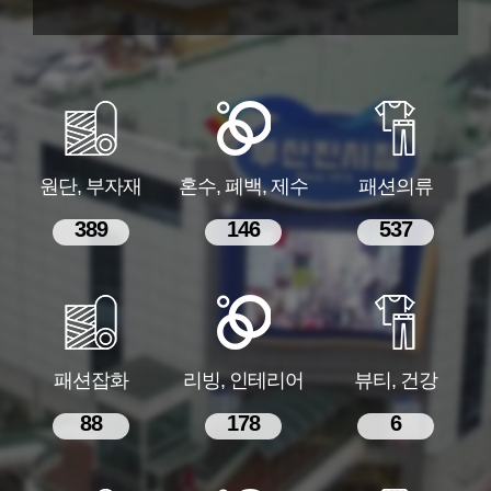
원단, 부자재
혼수, 폐백, 제수
패션의류
389
146
537
패션잡화
리빙, 인테리어
뷰티, 건강
88
178
6