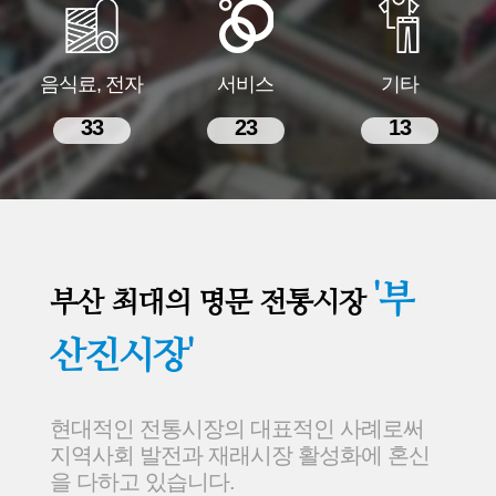
음식료, 전자
서비스
기타
33
23
13
'부
부산 최대의 명문 전통시장
산진시장'
현대적인 전통시장의 대표적인 사례로써
지역사회 발전과 재래시장 활성화에 혼신
을 다하고 있습니다.