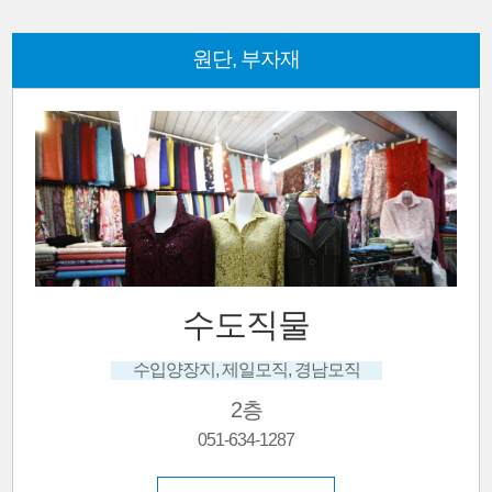
원단, 부자재
수도직물
수입양장지, 제일모직, 경남모직
2층
051-634-1287