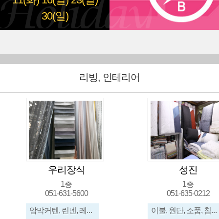
11(화)
16(일)
23(일)
30(일)
리빙, 인테리어
우리장식
성진
1층
1층
051-631-5600
051-635-0212
암막커텐, 린넨, 레이스, 콤비블라인드, 우드
이불, 원단, 소품, 침구, 맞춤이불