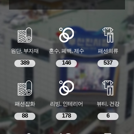
원단, 부자재
혼수, 폐백, 제수
패션의류
389
146
537
패션잡화
리빙, 인테리어
뷰티, 건강
88
178
6