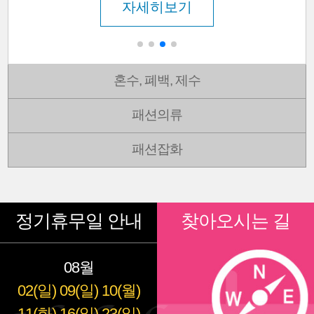
자세히보기
혼수, 폐백, 제수
패션의류
패션잡화
정기휴무일 안내
찾아오시는 길
08월
02(일)
09(일)
10(월)