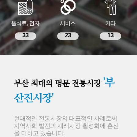
음식료, 전자
서비스
기타
33
23
13
'부
부산 최대의 명문 전통시장
산진시장'
현대적인 전통시장의 대표적인 사례로써
지역사회 발전과 재래시장 활성화에 혼신
을 다하고 있습니다.