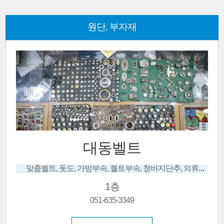
원단, 부자재
대동벨트
맞춤벨트, 돗도, 가방부속, 퀄트부속, 청바지단추, 의류부자재, 수선, 스냅단추 및 기구
1층
051-635-3349