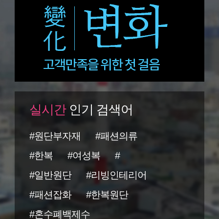
실시간
인기 검색어
#원단부자재
#패션의류
#한복
#여성복
#
#일반원단
#리빙인테리어
#패션잡화
#한복원단
#혼수폐백제수